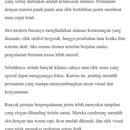
yang sering diabaikan adalah kelancaran animasi. Permainan
dengan transisi patah-patah atau efek berlebihan justru membuat
mata cepat lelah.
Slot modern biasanya menghadirkan animasi kemenangan yang
dramatis, efek simbol bergerak, hingga perubahan latar ketika fitur
tertentu aktif. Jika semua elemen tersebut berjalan mulus,
pengalaman bermain terasa lebih imersif.
Sebaliknya, terlalu banyak kilatan cahaya atau efek suara yang
agresif dapat mengganggu fokus. Karena itu, penting memilih
permainan yang mampu menyeimbangkan unsur visual dan
kenyamanan.
Banyak pemain berpengalaman justru lebih menyukai tampilan
yang elegan dibanding terlalu ramai. Mereka cenderung memilih
slot dengan tata warna rapi, ikon mudah dikenali, dan efek visual
yang tidak memaksa perhatian setiap detik.