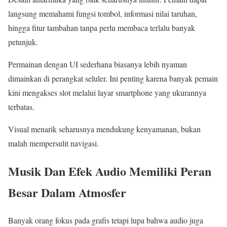
langsung memahami fungsi tombol, informasi nilai taruhan,
hingga fitur tambahan tanpa perlu membaca terlalu banyak
petunjuk.
Permainan dengan UI sederhana biasanya lebih nyaman
dimainkan di perangkat seluler. Ini penting karena banyak pemain
kini mengakses slot melalui layar smartphone yang ukurannya
terbatas.
Visual menarik seharusnya mendukung kenyamanan, bukan
malah mempersulit navigasi.
Musik Dan Efek Audio Memiliki Peran
Besar Dalam Atmosfer
Banyak orang fokus pada grafis tetapi lupa bahwa audio juga