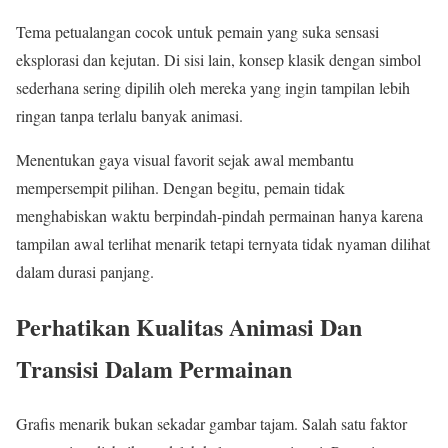
Tema petualangan cocok untuk pemain yang suka sensasi
eksplorasi dan kejutan. Di sisi lain, konsep klasik dengan simbol
sederhana sering dipilih oleh mereka yang ingin tampilan lebih
ringan tanpa terlalu banyak animasi.
Menentukan gaya visual favorit sejak awal membantu
mempersempit pilihan. Dengan begitu, pemain tidak
menghabiskan waktu berpindah-pindah permainan hanya karena
tampilan awal terlihat menarik tetapi ternyata tidak nyaman dilihat
dalam durasi panjang.
Perhatikan Kualitas Animasi Dan
Transisi Dalam Permainan
Grafis menarik bukan sekadar gambar tajam. Salah satu faktor