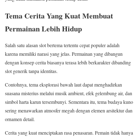
Tema Cerita Yang Kuat Membuat
Permainan Lebih Hidup
Salah satu alasan slot bertema tertentu cepat populer adalah
karena memiliki narasi yang jelas. Permainan yang dibangun
dengan konsep cerita biasanya terasa lebih berkarakter dibanding
slot generik tanpa identitas.
Contohnya, tema eksplorasi bawah laut dapat menghadirkan
suasana misterius melalui musik ambient, efek gelembung air, dan
simbol harta karun tersembunyi. Sementara itu, tema budaya kuno
sering menawarkan atmosfer megah dengan elemen arsitektur dan
ornamen detail.
Cerita yang kuat menciptakan rasa penasaran. Pemain tidak hanya