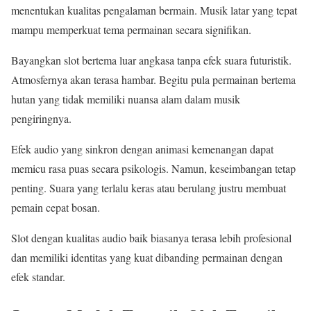
menentukan kualitas pengalaman bermain. Musik latar yang tepat
mampu memperkuat tema permainan secara signifikan.
Bayangkan slot bertema luar angkasa tanpa efek suara futuristik.
Atmosfernya akan terasa hambar. Begitu pula permainan bertema
hutan yang tidak memiliki nuansa alam dalam musik
pengiringnya.
Efek audio yang sinkron dengan animasi kemenangan dapat
memicu rasa puas secara psikologis. Namun, keseimbangan tetap
penting. Suara yang terlalu keras atau berulang justru membuat
pemain cepat bosan.
Slot dengan kualitas audio baik biasanya terasa lebih profesional
dan memiliki identitas yang kuat dibanding permainan dengan
efek standar.