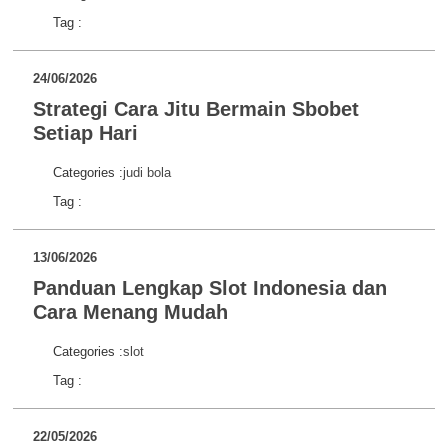
Tag :
24/06/2026
Strategi Cara Jitu Bermain Sbobet
Setiap Hari
Categories :
judi bola
Tag :
13/06/2026
Panduan Lengkap Slot Indonesia dan
Cara Menang Mudah
Categories :
slot
Tag :
22/05/2026