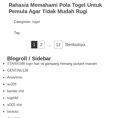
Rahasia Memahami Pola Togel Untuk
Pemula Agar Tidak Mudah Rugi
Categories :
togel
Tag :
Paginasi
1
2
…
12
Berikutnya
pos
Blogroll / Sidebar
STARXO88 login
hari ini gampang menang jackpot maxwin
GENTING138
Arwahtoto
au328
bandar slot
togel4d
al303 slot
briototo