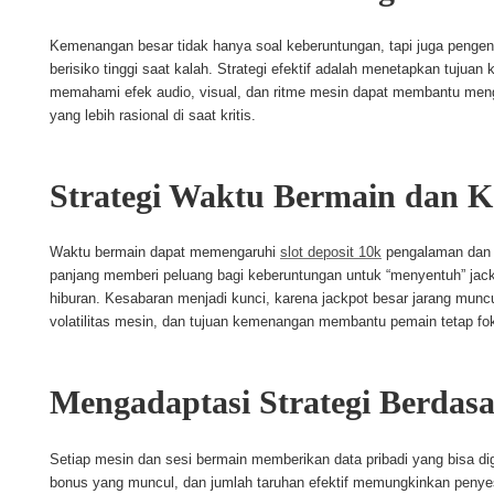
Kemenangan besar tidak hanya soal keberuntungan, tapi juga pengen
berisiko tinggi saat kalah. Strategi efektif adalah menetapkan tujuan 
memahami efek audio, visual, dan ritme mesin dapat membantu meng
yang lebih rasional di saat kritis.
Strategi Waktu Bermain dan 
Waktu bermain dapat memengaruhi
slot deposit 10k
pengalaman dan p
panjang memberi peluang bagi keberuntungan untuk “menyentuh” jack
hiburan. Kesabaran menjadi kunci, karena jackpot besar jarang muncu
volatilitas mesin, dan tujuan kemenangan membantu pemain tetap fo
Mengadaptasi Strategi Berdas
Setiap mesin dan sesi bermain memberikan data pribadi yang bisa di
bonus yang muncul, dan jumlah taruhan efektif memungkinkan penyes