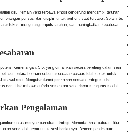
dalian diri. Pemain yang terbawa emosi cenderung mengambil taruhan
kemenangan per sesi dan disiplin untuk berhenti saat tercapai. Selain itu,
atur fokus, mengurangi impuls taruhan, dan meningkatkan keputusan
Kesabaran
otensi kemenangan. Slot yang dimainkan secara berulang dalam sesi
pot, sementara bermain sebentar secara sporadis lebih cocok untuk
l di awal sesi. Mengatur durasi permainan sesuai strategi modal,
kus dan tidak terbawa euforia sementara yang dapat menguras modal.
arkan Pengalaman
gunakan untuk menyempurnakan strategi. Mencatat hasil putaran, fitur
uaian yang lebih tepat untuk sesi berikutnya. Dengan pendekatan