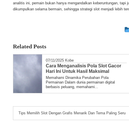
analitis ini, pemain bukan hanya mengandalkan keberuntungan, tap
dikumpulkan selama bermain, sehingga strategi slot menjadi lebih ter
Related Posts
07/11/2025
Kobe
Cara Menganalisis Pola Slot Gacor
Hari Ini Untuk Hasil Maksimal
Memahami Dinamika Perubahan Pola
Permainan Dalam dunia permainan digital
berbasis peluang, memahami...
Tips Memilih Slot Dengan Grafis Menarik Dan Tema Paling Seru