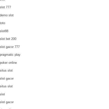
slot 777
demo slot
toto
slot88
slot bet 200
slot gacor 777
pragmatic play
poker online
situs slot
slot gacor
situs slot
slot
slot gacor