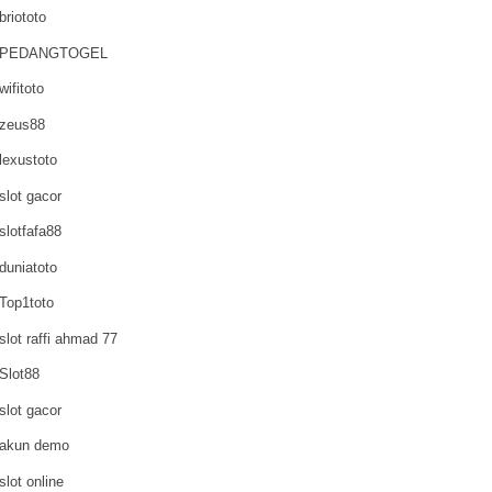
briototo
PEDANGTOGEL
wifitoto
zeus88
lexustoto
slot gacor
slotfafa88
duniatoto
Top1toto
slot raffi ahmad 77
Slot88
slot gacor
akun demo
slot online