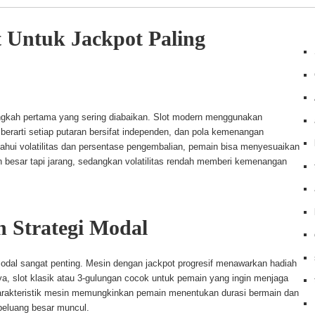
t Untuk Jackpot Paling
ngkah pertama yang sering diabaikan. Slot modern menggunakan
 berarti setiap putaran bersifat independen, dan pola kemenangan
hui volatilitas dan persentase pengembalian, pemain bisa menyesuaikan
n besar tapi jarang, sedangkan volatilitas rendah memberi kemenangan
n Strategi Modal
modal sangat penting. Mesin dengan jackpot progresif menawarkan hadiah
a, slot klasik atau 3-gulungan cocok untuk pemain yang ingin menjaga
arakteristik mesin memungkinkan pemain menentukan durasi bermain dan
peluang besar muncul.