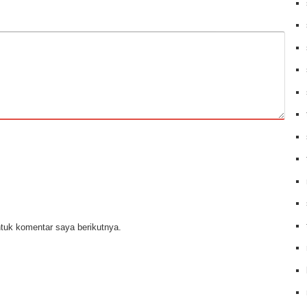
tuk komentar saya berikutnya.