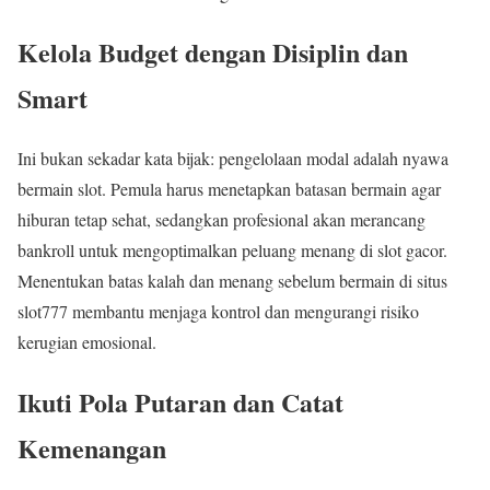
Kelola Budget dengan Disiplin dan
Smart
Ini bukan sekadar kata bijak: pengelolaan modal adalah nyawa
bermain slot. Pemula harus menetapkan batasan bermain agar
hiburan tetap sehat, sedangkan profesional akan merancang
bankroll untuk mengoptimalkan peluang menang di slot gacor.
Menentukan batas kalah dan menang sebelum bermain di situs
slot777 membantu menjaga kontrol dan mengurangi risiko
kerugian emosional.
Ikuti Pola Putaran dan Catat
Kemenangan