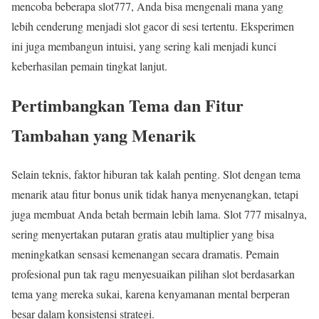
mencoba beberapa slot777, Anda bisa mengenali mana yang
lebih cenderung menjadi slot gacor di sesi tertentu. Eksperimen
ini juga membangun intuisi, yang sering kali menjadi kunci
keberhasilan pemain tingkat lanjut.
Pertimbangkan Tema dan Fitur
Tambahan yang Menarik
Selain teknis, faktor hiburan tak kalah penting. Slot dengan tema
menarik atau fitur bonus unik tidak hanya menyenangkan, tetapi
juga membuat Anda betah bermain lebih lama. Slot 777 misalnya,
sering menyertakan putaran gratis atau multiplier yang bisa
meningkatkan sensasi kemenangan secara dramatis. Pemain
profesional pun tak ragu menyesuaikan pilihan slot berdasarkan
tema yang mereka sukai, karena kenyamanan mental berperan
besar dalam konsistensi strategi.