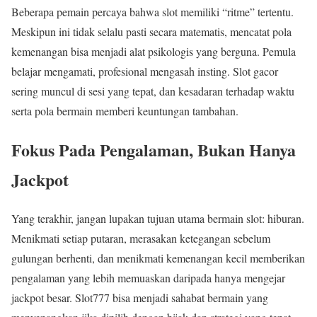
Beberapa pemain percaya bahwa slot memiliki “ritme” tertentu.
Meskipun ini tidak selalu pasti secara matematis, mencatat pola
kemenangan bisa menjadi alat psikologis yang berguna. Pemula
belajar mengamati, profesional mengasah insting. Slot gacor
sering muncul di sesi yang tepat, dan kesadaran terhadap waktu
serta pola bermain memberi keuntungan tambahan.
Fokus Pada Pengalaman, Bukan Hanya
Jackpot
Yang terakhir, jangan lupakan tujuan utama bermain slot: hiburan.
Menikmati setiap putaran, merasakan ketegangan sebelum
gulungan berhenti, dan menikmati kemenangan kecil memberikan
pengalaman yang lebih memuaskan daripada hanya mengejar
jackpot besar. Slot777 bisa menjadi sahabat bermain yang