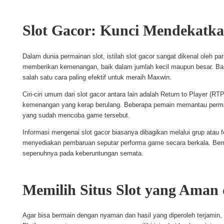
Slot Gacor: Kunci Mendekatka
Dalam dunia permainan slot, istilah slot gacor sangat dikenal oleh par
memberikan kemenangan, baik dalam jumlah kecil maupun besar. B
salah satu cara paling efektif untuk meraih Maxwin.
Ciri-ciri umum dari slot gacor antara lain adalah Return to Player (RTP
kemenangan yang kerap berulang. Beberapa pemain memantau permain
yang sudah mencoba game tersebut.
Informasi mengenai slot gacor biasanya dibagikan melalui grup atau 
menyediakan pembaruan seputar performa game secara berkala. Berm
sepenuhnya pada keberuntungan semata.
Memilih Situs Slot yang Ama
Agar bisa bermain dengan nyaman dan hasil yang diperoleh terjamin, p