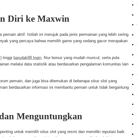
n Diri ke Maxwin
a pemain aktif. Istilah ini merujuk pada jenis permainan yang lebih sering
anyak yang percaya bahwa memilih game yang sedang gacor merupakan
) tinggi
barudak88 login
, fitur bonus yang mudah muncul, serta pola
an melalui data statistik atau berdasarkan pengalaman komunitas lain
forum pemain, dan juga bisa ditemukan di beberapa situs slot yang
ain berdasarkan informasi ini membantu pemain untuk tidak bergantung
n dan Menguntungkan
enting untuk memilih situs slot yang resmi dan memiliki reputasi baik.