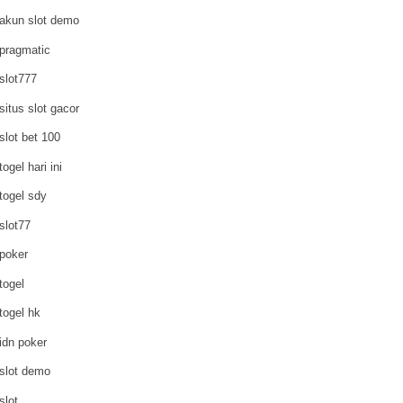
akun slot demo
pragmatic
slot777
situs slot gacor
slot bet 100
togel hari ini
togel sdy
slot77
poker
togel
togel hk
idn poker
slot demo
slot