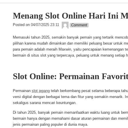
Navigation
Menang Slot Online Hari Ini 
Kobe
Posted on
04/07/2025 23:11
Comment
Memasuki tahun 2025, semakin banyak pemain yang tertarik mencoba 
pilihan karena mudah dimainkan dan memiliki peluang besar untuk m
para pemain adalah meraih Maxwin, yaitu pencapaian kemenangan ter
bermain di situs slot yang terpercaya, peluang untuk menang setiap h
Slot Online: Permainan Favori
Permainan
slot jepang
telah berkembang pesat selama beberapa tahun 
versi digital dengan berbagai tema dan fitur yang semakin menarik. I
sekaligus sarana mencari keuntungan.
Di tahun 2025, banyak pemain memanfaatkan waktu luang untuk berm
bermain hanya dengan memahami dasar aturan permainan dan memilih 
jenis permainan paling populer di dunia maya.