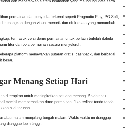
nasional dan menerapkan sistem keamanan yang melindungi data serta
lihan permainan dari penyedia terkenal seperti Pragmatic Play, PG Soft,
ah dimenangkan dengan visual menarik dan efek suara yang menambah
gkap, termasuk versi demo permainan untuk berlatih terlebih dahulu
mi fitur dan pola permainan secara menyeluruh.
 Beberapa platform menawarkan putaran gratis, cashback, dan berbagai
t besar.
Agar Menang Setiap Hari
bisa diterapkan untuk meningkatkan peluang menang. Salah satu
l sambil memperhatikan ritme permainan. Jika terlihat tanda-tanda
kan nilai taruhan.
hari atau malam menjelang tengah malam. Waktu-waktu ini dianggap
ng dianggap lebih tinggi.