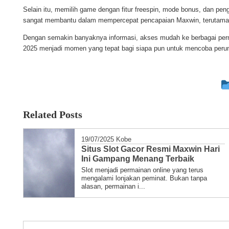
Selain itu, memilih game dengan fitur freespin, mode bonus, dan peng
sangat membantu dalam mempercepat pencapaian Maxwin, terutama b
Dengan semakin banyaknya informasi, akses mudah ke berbagai permai
2025 menjadi momen yang tepat bagi siapa pun untuk mencoba perun
Related Posts
19/07/2025
Kobe
Situs Slot Gacor Resmi Maxwin Hari
Ini Gampang Menang Terbaik
Slot menjadi permainan online yang terus
mengalami lonjakan peminat. Bukan tanpa
alasan, permainan i...