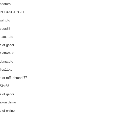
briototo
PEDANGTOGEL
wifitoto
zeus88
lexustoto
slot gacor
slotfafa88
duniatoto
Top1toto
slot raffi ahmad 77
Slot88
slot gacor
akun demo
slot online