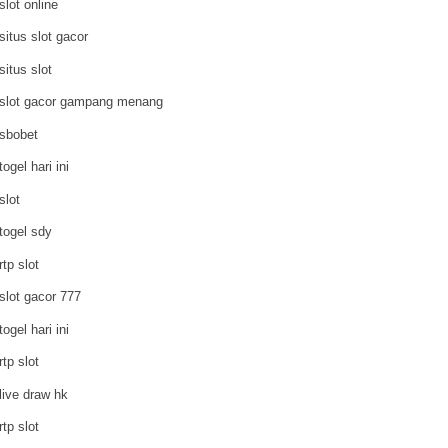
slot online
situs slot gacor
situs slot
slot gacor gampang menang
sbobet
togel hari ini
slot
togel sdy
rtp slot
slot gacor 777
togel hari ini
rtp slot
live draw hk
rtp slot