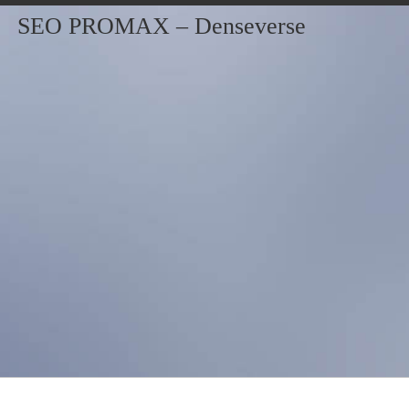
SEO PROMAX – Denseverse
Primary