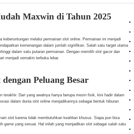
Mudah Maxwin di Tahun 2025
keberuntungan melalui permainan slot online. Permainan ini menjadi
endapatkan kemenangan dalam jumlah signifikan. Salah satu target utama
tinggi dalam satu putaran permainan. Dengan memilih slot gacor dan
ari menjadi semakin terbuka lebar.
t dengan Peluang Besar
terakhir. Dari yang awalnya hanya berupa mesin fisik, kini hadir dalam
novasi dalam dunia slot online menjadikannya sebagai bentuk hiburan
ain slot karena tidak membutuhkan keahlian khusus. Siapa pun bisa
game yang sesuai. Hal inilah yang menjadikan slot sebagai salah satu