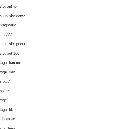
slot online
akun slot demo
pragmatic
slot777
situs slot gacor
slot bet 100
togel hari ini
togel sdy
slot77
poker
togel
togel hk
idn poker
slot demo