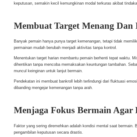
keputusan, semakin kecil kemungkinan modal terkuras akibat tindaka
Membuat Target Menang Dan B
Banyak pemain hanya punya target kemenangan, tetapi tidak memilik
permainan mudah berubah menjadi aktivitas tanpa kontrol.
Menentukan target harian membantu pemain berhenti tepat waktu. Misa
dihentikan tanpa mencoba memaksakan keuntungan tambahan. Sebalikn
muncul keinginan untuk lanjut bermain.
Pendekatan ini membuat bankroll lebih terlindungi dari fluktuasi emos
dibanding mengejar kemenangan tanpa arah.
Menjaga Fokus Bermain Agar 
Faktor yang sering diremehkan adalah kondisi mental saat bermain. 
pengambilan keputusan secara drastis.