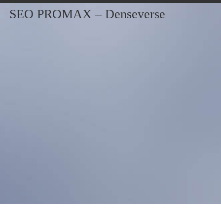
SEO PROMAX – Denseverse
Primary