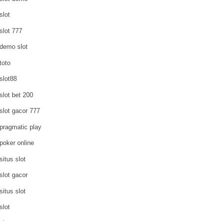
slot
slot 777
demo slot
toto
slot88
slot bet 200
slot gacor 777
pragmatic play
poker online
situs slot
slot gacor
situs slot
slot