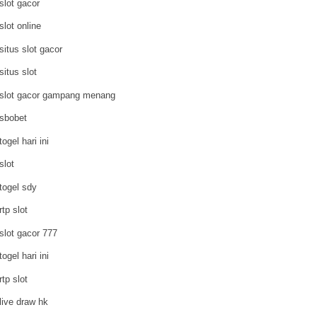
slot gacor
slot online
situs slot gacor
situs slot
slot gacor gampang menang
sbobet
togel hari ini
slot
togel sdy
rtp slot
slot gacor 777
togel hari ini
rtp slot
live draw hk