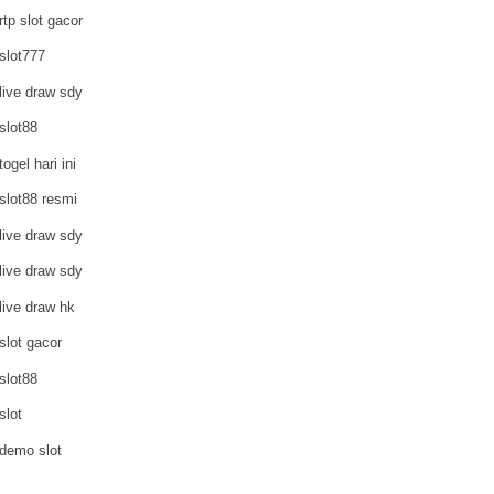
rtp slot gacor
slot777
live draw sdy
slot88
togel hari ini
slot88 resmi
live draw sdy
live draw sdy
live draw hk
slot gacor
slot88
slot
demo slot