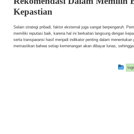
Rekomendasi Dalam Memilih 
Kepastian
Selain strategi pribadi, faktor eksternal juga sangat berpengaruh. Pe
memiliki reputasi baik, karena hal ini berkaitan langsung dengan ke
serta transparansi hasil menjadi indikator penting dalam menentukan 
memastikan bahwa setiap kemenangan akan dibayar lunas, sehingga p
Thi
tog
ent
wa
po
in