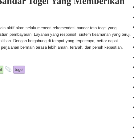
Bandar Togel Yang Memberikan
main aktif akan selalu mencari rekomendasi bandar toto togel yang
pastian pembayaran. Layanan yang responsif, sistem keamanan yang teruji,
pilihan. Dengan bergabung di tempat yang terpercaya, bettor dapat
erjalanan bermain terasa lebih aman, terarah, dan penuh kepastian.
s
and
el
togel
ry
tagged
s
sted