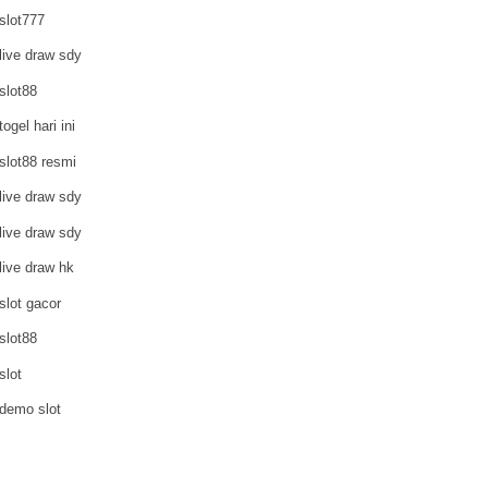
slot777
live draw sdy
slot88
togel hari ini
slot88 resmi
live draw sdy
live draw sdy
live draw hk
slot gacor
slot88
slot
demo slot