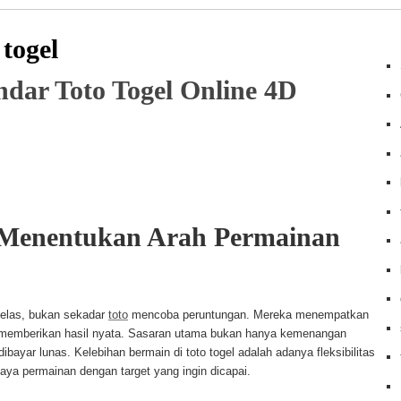
togel
ndar Toto Togel Online 4D
m Menentukan Arah Permainan
 jelas, bukan sekadar
toto
mencoba peruntungan. Mereka menempatkan
sa memberikan hasil nyata. Sasaran utama bukan hanya kemenangan
bayar lunas. Kelebihan bermain di toto togel adalah adanya fleksibilitas
ya permainan dengan target yang ingin dicapai.