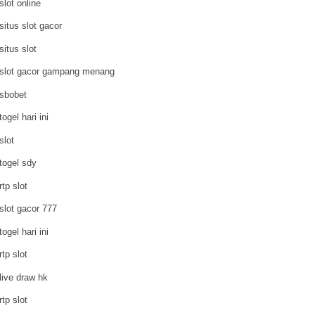
slot online
situs slot gacor
situs slot
slot gacor gampang menang
sbobet
togel hari ini
slot
togel sdy
rtp slot
slot gacor 777
togel hari ini
rtp slot
live draw hk
rtp slot