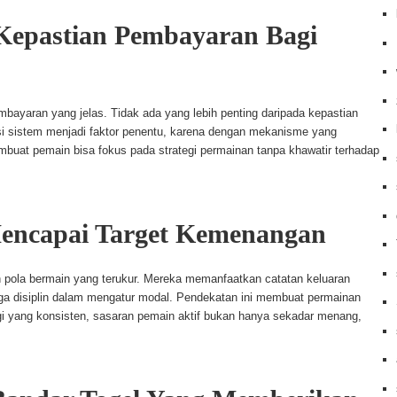
Kepastian Pembayaran Bagi
embayaran yang jelas. Tidak ada yang lebih penting daripada kepastian
i sistem menjadi faktor penentu, karena dengan mekanisme yang
mbuat pemain bisa fokus pada strategi permainan tanpa khawatir terhadap
Mencapai Target Kemenangan
 pola bermain yang terukur. Mereka memanfaatkan catatan keluaran
a disiplin dalam mengatur modal. Pendekatan ini membuat permainan
tegi yang konsisten, sasaran pemain aktif bukan hanya sekadar menang,