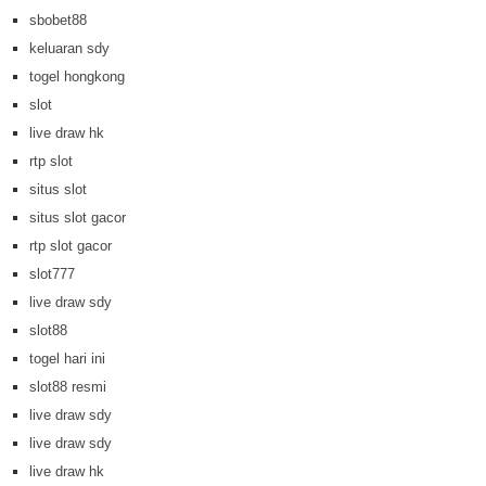
sbobet88
keluaran sdy
togel hongkong
slot
live draw hk
rtp slot
situs slot
situs slot gacor
rtp slot gacor
slot777
live draw sdy
slot88
togel hari ini
slot88 resmi
live draw sdy
live draw sdy
live draw hk