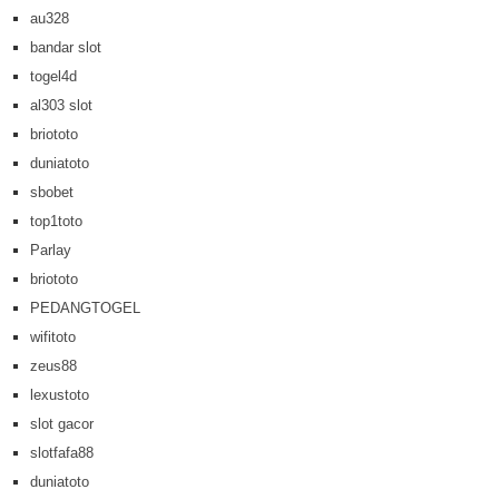
au328
bandar slot
togel4d
al303 slot
briototo
duniatoto
sbobet
top1toto
Parlay
briototo
PEDANGTOGEL
wifitoto
zeus88
lexustoto
slot gacor
slotfafa88
duniatoto