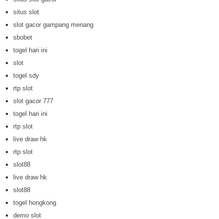
situs slot
slot gacor gampang menang
sbobet
togel hari ini
slot
togel sdy
rtp slot
slot gacor 777
togel hari ini
rtp slot
live draw hk
rtp slot
slot88
live draw hk
slot88
togel hongkong
demo slot