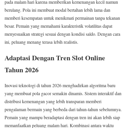
pada malam hari karena memberikan kemenangan kecil namun
berulang. Pola ini membuat modal bertahan lebih lama dan
memberi kesempatan untuk menikmati permainan tanpa tekanan
besar. Pemain yang memahami karakteristik volatilitas dapat
menyesuaikan strategi sesuai dengan kondisi saldo. Dengan cara
ini, peluang menang terasa lebih realistis.
Adaptasi Dengan Tren Slot Online
Tahun 2026
Inovasi teknologi di tahun 2026 menghadirkan algoritma baru
yang membuat pola gacor semakin dinamis. Sistem interaktif dan
distribusi kemenangan yang lebih transparan memberi
pengalaman bermain yang berbeda dari tahun-tahun sebelumnya.
Pemain yang mampu beradaptasi dengan tren ini akan lebih siap
memanfaatkan peluang malam hari. Kombinasi antara waktu