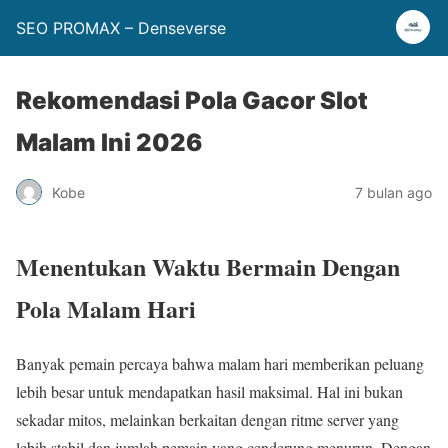
SEO PROMAX – Denseverse
Rekomendasi Pola Gacor Slot
Malam Ini 2026
Kobe
7 bulan ago
Menentukan Waktu Bermain Dengan
Pola Malam Hari
Banyak pemain percaya bahwa malam hari memberikan peluang
lebih besar untuk mendapatkan hasil maksimal. Hal ini bukan
sekadar mitos, melainkan berkaitan dengan ritme server yang
lebih stabil dan jumlah pemain yang cenderung menurun. Dengan