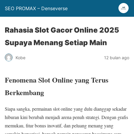
SEO PROMAX – Denseverse
Rahasia Slot Gacor Online 2025
Supaya Menang Setiap Main
Kobe
12 bulan ago
Fenomena Slot Online yang Terus
Berkembang
Siapa sangka, permainan slot online yang dulu dianggap sekadar
hiburan kini berubah menjadi arena penuh strategi. Dengan grafis
memukau, fitur bonus inovatif, dan peluang menang yang
semakin bervariasi, banyak pemain penasaran bagaimana cara