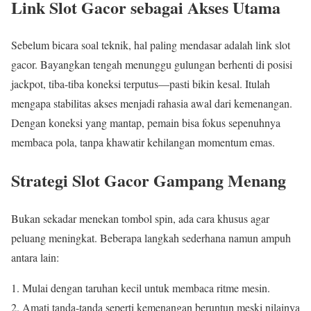
Link Slot Gacor sebagai Akses Utama
Sebelum bicara soal teknik, hal paling mendasar adalah link slot
gacor. Bayangkan tengah menunggu gulungan berhenti di posisi
jackpot, tiba-tiba koneksi terputus—pasti bikin kesal. Itulah
mengapa stabilitas akses menjadi rahasia awal dari kemenangan.
Dengan koneksi yang mantap, pemain bisa fokus sepenuhnya
membaca pola, tanpa khawatir kehilangan momentum emas.
Strategi Slot Gacor Gampang Menang
Bukan sekadar menekan tombol spin, ada cara khusus agar
peluang meningkat. Beberapa langkah sederhana namun ampuh
antara lain:
Mulai dengan taruhan kecil untuk membaca ritme mesin.
Amati tanda-tanda seperti kemenangan beruntun meski nilainya