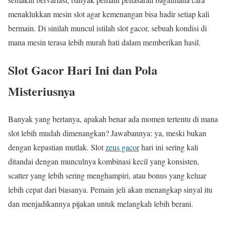
menaklukkan mesin slot agar kemenangan bisa hadir setiap kali
bermain. Di sinilah muncul istilah slot gacor, sebuah kondisi di
mana mesin terasa lebih murah hati dalam memberikan hasil.
Slot Gacor Hari Ini dan Pola
Misteriusnya
Banyak yang bertanya, apakah benar ada momen tertentu di mana
slot lebih mudah dimenangkan? Jawabannya: ya, meski bukan
dengan kepastian mutlak. Slot
zeus gacor
hari ini sering kali
ditandai dengan munculnya kombinasi kecil yang konsisten,
scatter yang lebih sering menghampiri, atau bonus yang keluar
lebih cepat dari biasanya. Pemain jeli akan menangkap sinyal itu
dan menjadikannya pijakan untuk melangkah lebih berani.