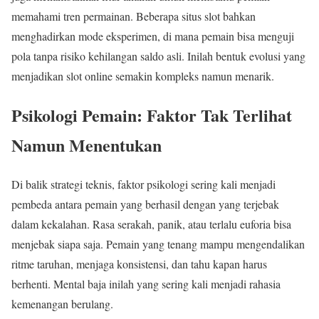
memahami tren permainan. Beberapa situs slot bahkan
menghadirkan mode eksperimen, di mana pemain bisa menguji
pola tanpa risiko kehilangan saldo asli. Inilah bentuk evolusi yang
menjadikan slot online semakin kompleks namun menarik.
Psikologi Pemain: Faktor Tak Terlihat
Namun Menentukan
Di balik strategi teknis, faktor psikologi sering kali menjadi
pembeda antara pemain yang berhasil dengan yang terjebak
dalam kekalahan. Rasa serakah, panik, atau terlalu euforia bisa
menjebak siapa saja. Pemain yang tenang mampu mengendalikan
ritme taruhan, menjaga konsistensi, dan tahu kapan harus
berhenti. Mental baja inilah yang sering kali menjadi rahasia
kemenangan berulang.