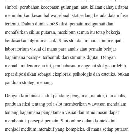
simbol, perubahan kecepatan gulungan, atau kilatan cahaya dapat
menimbulkan kesan bahwa sebuah slot sedang berada dalam fase
tertentu. Dalam dunia slot88 fiksi, pemain mengamati dan
menafsirkan siklus putaran, meskipun semua itu tetap bekerja
berdasarkan algoritma acak. Situs slot dalam narasi ini menjadi
laboratorium visual di mana para analis atau pemain belajar
bagaimana persepsi terbentuk dari stimulus digital. Dengan
memahami fenomena ini, pembahasan mengenai slot gacor lebih
tepat diposisikan sebagai eksplorasi psikologis dan estetika, bukan
panduan strategi menang.
Dengan kombinasi sudut pandang pengamat, narator, dan analis,
panduan fiksi tentang pola slot memberikan wawasan mendalam
tentang bagaimana pengalaman visual dan ritme mesin dapat
membentuk persepsi pemain. Slot online dalam konteks ini
menjadi medium interaktif yang kompleks, di mana setiap putaran