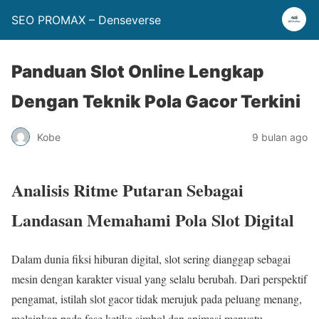
SEO PROMAX – Denseverse
Panduan Slot Online Lengkap
Dengan Teknik Pola Gacor Terkini
Kobe
9 bulan ago
Analisis Ritme Putaran Sebagai
Landasan Memahami Pola Slot Digital
Dalam dunia fiksi hiburan digital, slot sering dianggap sebagai
mesin dengan karakter visual yang selalu berubah. Dari perspektif
pengamat, istilah slot gacor tidak merujuk pada peluang menang,
melainkan pada fase ketika simbol dan animasi menyatu