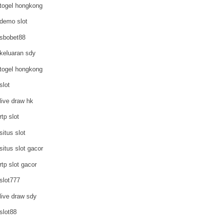
togel hongkong
demo slot
sbobet88
keluaran sdy
togel hongkong
slot
live draw hk
rtp slot
situs slot
situs slot gacor
rtp slot gacor
slot777
live draw sdy
slot88