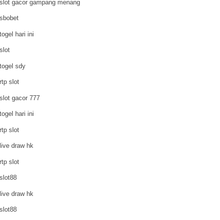
slot gacor gampang menang
sbobet
togel hari ini
slot
togel sdy
rtp slot
slot gacor 777
togel hari ini
rtp slot
live draw hk
rtp slot
slot88
live draw hk
slot88