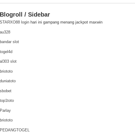
Blogroll / Sidebar
STARXO88 login
hari ini gampang menang jackpot maxwin
au328
bandar slot
togel4d
al303 slot
briototo
duniatoto
sbobet
top1toto
Parlay
briototo
PEDANGTOGEL