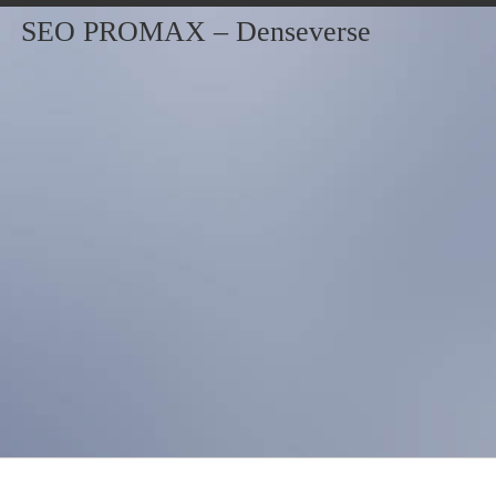
SEO PROMAX – Denseverse
Primary