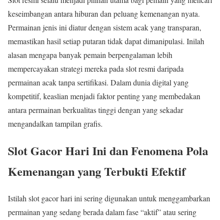
keseimbangan antara hiburan dan peluang kemenangan nyata.
Permainan jenis ini diatur dengan sistem acak yang transparan,
memastikan hasil setiap putaran tidak dapat dimanipulasi. Inilah
alasan mengapa banyak pemain berpengalaman lebih
mempercayakan strategi mereka pada slot resmi daripada
permainan acak tanpa sertifikasi. Dalam dunia digital yang
kompetitif, keaslian menjadi faktor penting yang membedakan
antara permainan berkualitas tinggi dengan yang sekadar
mengandalkan tampilan grafis.
Slot Gacor Hari Ini dan Fenomena Pola
Kemenangan yang Terbukti Efektif
Istilah slot gacor hari ini sering digunakan untuk menggambarkan
permainan yang sedang berada dalam fase “aktif” atau sering