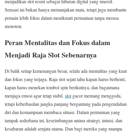
menjadikan slot resmi sebagai hiburan digital yang imersif.
Sensasi ini bukan hanya memanjakan mata, tetapi juga membantu
pemain lebih fokus dalam menikmati permainan tanpa merasa
monoton.
Peran Mentalitas dan Fokus dalam
Menjadi Raja Slot Sebenarnya
Di balik setiap kemenangan besar, selalu ada mentalitas yang kuat
dan fokus yang terjaga. Raja slot sejati tahu kapan harus berhenti,
kapan harus menekan tombol spin berikutnya, dan bagaimana
menjaga emosi agar tetap stabil.
slot
gacor memang menggoda,
tetapi keberhasilan jangka panjang bergantung pada pengendalian
diri dan kemampuan membaca situasi. Dalam permainan yang
tampak sederhana ini, keseimbangan antara strategi, intuisi, dan
kesabaran adalah senjata utama. Dan bagi mereka yang mampu