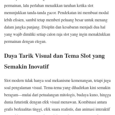
permainan, lalu perlahan menaikkan taruhan ketika slot
menunjukkan tanda-tanda gacor. Pendekatan ini membuat modal
lebih efisien, sambil tetap memberi peluang besar untuk menang
dalam jangka panjang. Disiplin dan kesabaran menjadi dua hal
yang wajib dimiliki setiap calon raja slot yang ingin menaklukkan
permainan dengan elegan.
Daya Tarik Visual dan Tema Slot yang
Semakin Inovatif
Slot modern tidak hanya soal mekanisme kemenangan, tetapi juga
soal pengalaman visual. Tema-tema yang dihadirkan kini semakin
beragam—mulai dari petualangan mitologis, budaya kuno, hingga
dunia futuristik dengan efek visual menawan. Kombinasi antara
grafis berkualitas tinggi, efek suara realistis, dan animasi interaktif