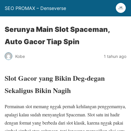
SEO PROMAX – Denseverse
Serunya Main Slot Spaceman,
Auto Gacor Tiap Spin
Kobe
1 tahun ago
Slot Gacor yang Bikin Deg-degan
Sekaligus Bikin Nagih
Permainan slot memang nggak pernah kehilangan penggemarnya,
apalagi kalau sudah menyangkut Spaceman. Slot satu ini hadir
dengan format yang berbeda dari slot klasik, karena nggak pakai
simbol-simbol atau gulungan, tapi langsung menyajikan aksi seru