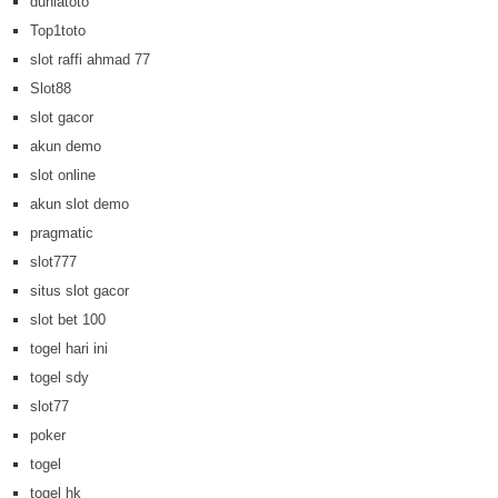
duniatoto
Top1toto
slot raffi ahmad 77
Slot88
slot gacor
akun demo
slot online
akun slot demo
pragmatic
slot777
situs slot gacor
slot bet 100
togel hari ini
togel sdy
slot77
poker
togel
togel hk