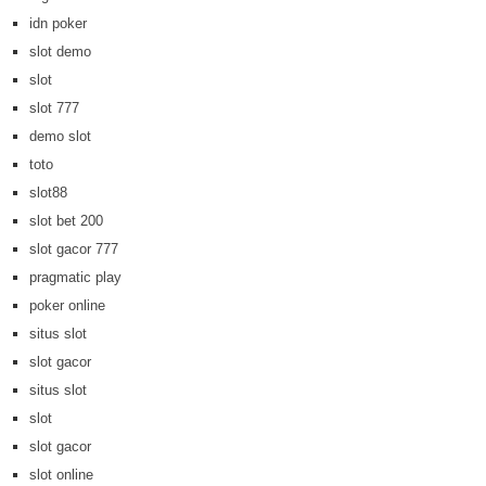
idn poker
slot demo
slot
slot 777
demo slot
toto
slot88
slot bet 200
slot gacor 777
pragmatic play
poker online
situs slot
slot gacor
situs slot
slot
slot gacor
slot online