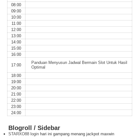
08:00
09:00
10:00
11:00
12:00
13:00
14:00
15:00
16:00
Panduan Menyusun Jadwal Bermain Slot Untuk Hasil
17:00
Optimal
18:00
19:00
20:00
21:00
22:00
23:00
24:00
Blogroll / Sidebar
STARXO88 login
hari ini gampang menang jackpot maxwin