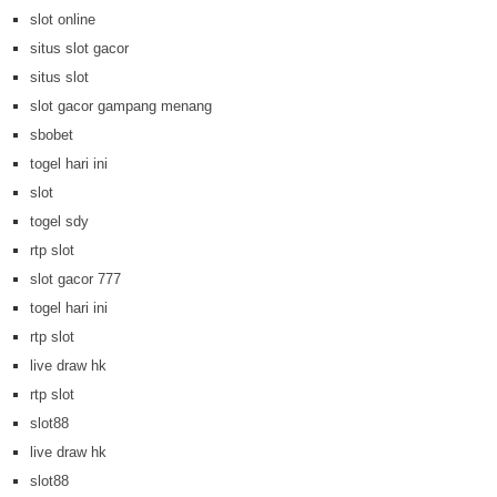
slot online
situs slot gacor
situs slot
slot gacor gampang menang
sbobet
togel hari ini
slot
togel sdy
rtp slot
slot gacor 777
togel hari ini
rtp slot
live draw hk
rtp slot
slot88
live draw hk
slot88