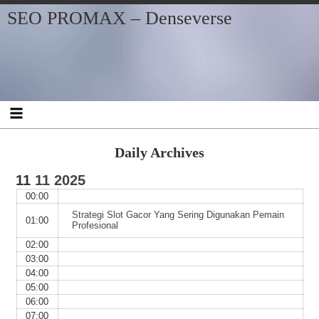
Skip
Skip
Skip
SEO PROMAX – Denseverse
to
to
to
content
BLOCK-
BLOCK-
2
3
Daily Archives
11
11
2025
00:00
Strategi Slot Gacor Yang Sering Digunakan Pemain
01:00
Profesional
02:00
03:00
04:00
05:00
06:00
07:00